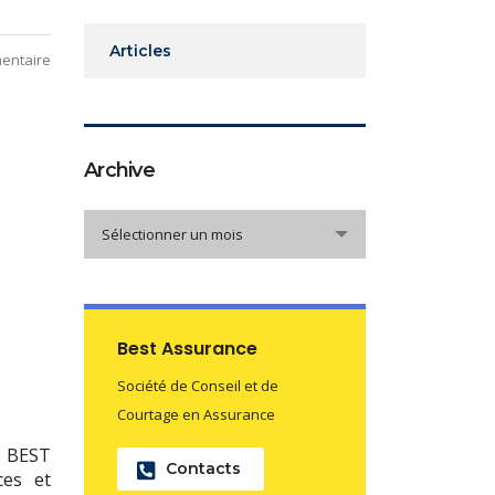
Articles
entaire
Archive
Archive
Sélectionner un mois
Best Assurance
Société de Conseil et de
Courtage en Assurance
e BEST
Contacts
ces et