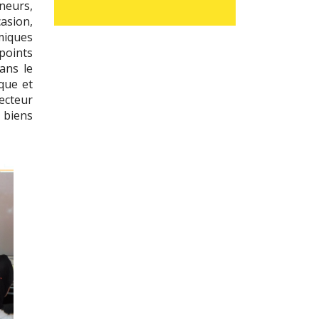
eneurs,
asion,
omiques
 points
ans le
que et
secteur
s biens